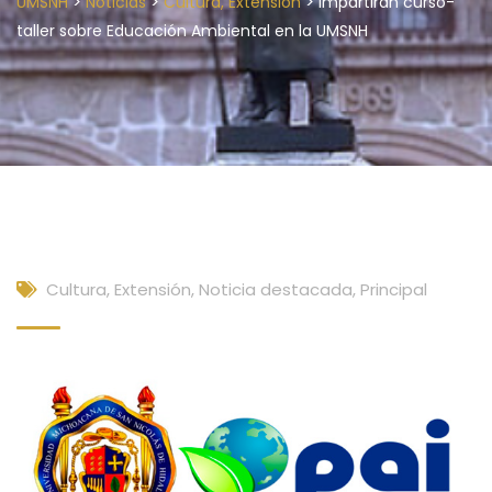
>
>
>
UMSNH
Noticias
Cultura, Extensión
Impartirán curso-
taller sobre Educación Ambiental en la UMSNH
Cultura, Extensión
,
Noticia destacada
,
Principal