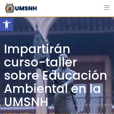
Skip
to
content
Open toolbar
Impartirán
curso-taller
sobre Educación
Ambiental en la
UMSNH