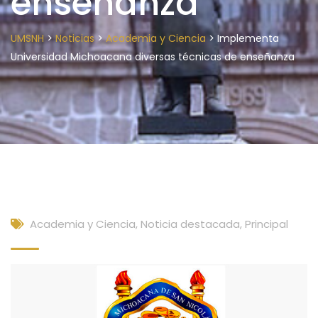
enseñanza
>
>
>
UMSNH
Noticias
Academia y Ciencia
Implementa
Universidad Michoacana diversas técnicas de enseñanza
Academia y Ciencia
,
Noticia destacada
,
Principal