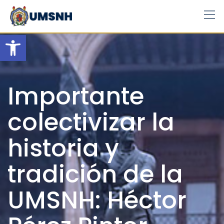
Skip
to
content
Open toolbar
Importante
colectivizar la
historia y
tradición de la
UMSNH: Héctor