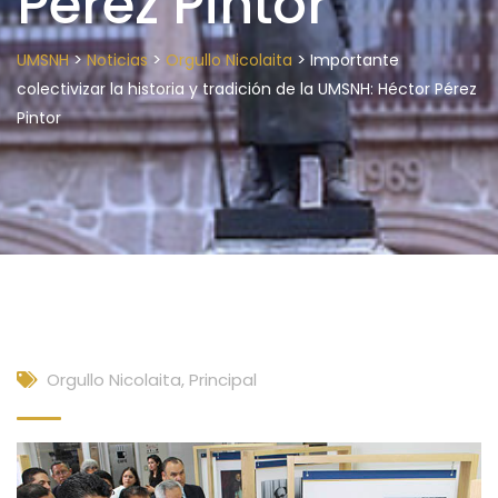
Pérez Pintor
>
>
>
UMSNH
Noticias
Orgullo Nicolaita
Importante
colectivizar la historia y tradición de la UMSNH: Héctor Pérez
Pintor
Orgullo Nicolaita
,
Principal