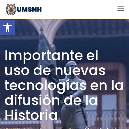
Skip
to
content
Open toolbar
Importante el
uso de nuevas
tecnologías en la
difusión de la
Historia