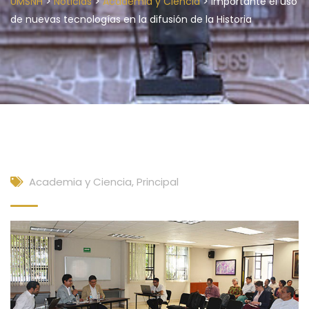
>
>
>
UMSNH
Noticias
Academia y Ciencia
Importante el uso
de nuevas tecnologías en la difusión de la Historia
Academia y Ciencia
,
Principal