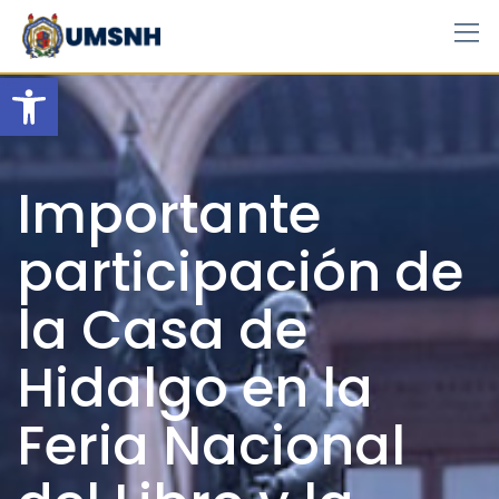
Skip
to
content
Open toolbar
Importante
participación de
la Casa de
Hidalgo en la
Feria Nacional