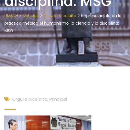
disciplina: MSG
>
>
>
UMSNH
Noticias
Orgullo Nicolaita
Imprescindible en la
práctica médica el humanismo, la ciencia y la disciplina:
MSG
Orgullo Nicolaita
,
Principal