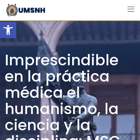
Skip
to
content
Open toolbar
Imprescindible
en la práctica
médica el
humanismo, la
ciencia y la