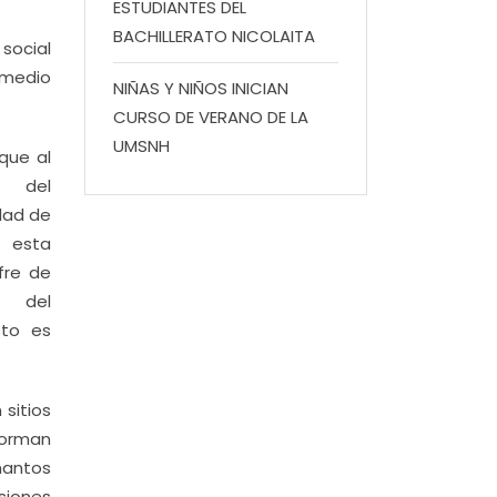
ESTUDIANTES DEL
BACHILLERATO NICOLAITA
social
 medio
NIÑAS Y NIÑOS INICIAN
CURSO DE VERANO DE LA
UMSNH
que al
o del
dad de
 esta
fre de
el
sto es
sitios
forman
 mantos
siones