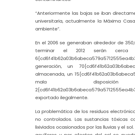
“Anteriormente las bajas se iban directam
universitaria, actualmente la Máxima Cas
ambiente”.
En el 2006 se generaban alrededor de 350,
terminar el 2012 serán cerca
6{cd6f41b62a03b6abeca579a5712555ea4b3
generación, un 70{cd6f41b62a03b6abe
almacenada, un 15{cd6f41b62a03b6abec
mala dispos
2{cd6f41b62a03b6abeca579a5712555ea4b
exportado ilegalmente.
La problemática de los residuos electrónic
no controlados. Las sustancias tóxicas 
lixiviados ocasionados por las lluvias y el so
acuíferos y por efectos del sol se pued