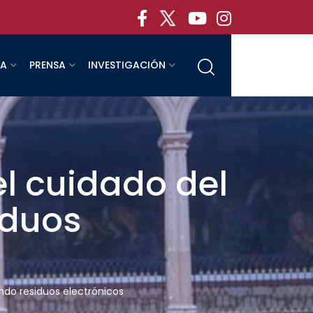
RA
PRENSA
INVESTIGACIÓN
l cuidado del
iduos
do residuos electrónicos