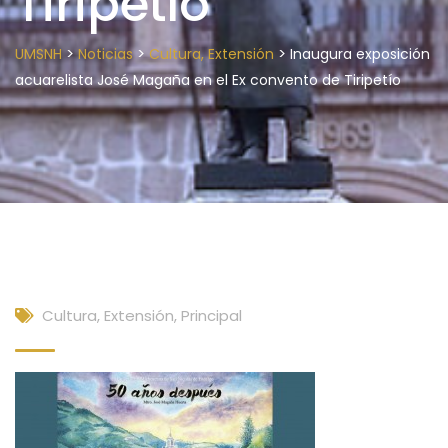
Tiripetío
>
>
>
UMSNH
Noticias
Cultura, Extensión
Inaugura exposición
acuarelista José Magaña en el Ex convento de Tiripetío
Cultura, Extensión
,
Principal