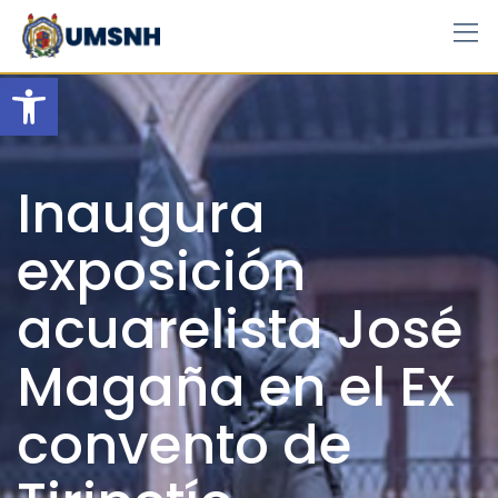
Skip
to
content
Open toolbar
Inaugura
exposición
acuarelista José
Magaña en el Ex
convento de