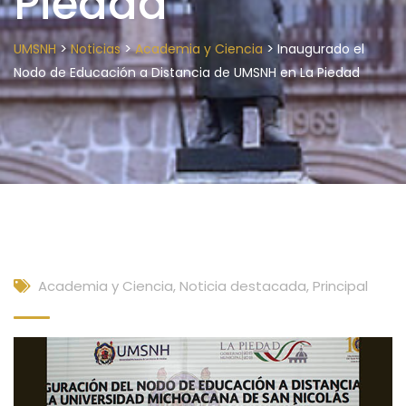
Piedad
>
>
>
UMSNH
Noticias
Academia y Ciencia
Inaugurado el
Nodo de Educación a Distancia de UMSNH en La Piedad
Academia y Ciencia
,
Noticia destacada
,
Principal