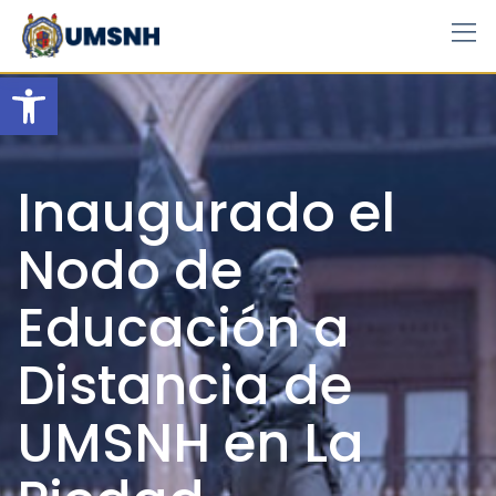
Skip
to
content
Open toolbar
Inaugurado el
Nodo de
Educación a
Distancia de
UMSNH en La