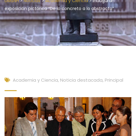
>
>
>
UMSNH
Noticias
Academia y Ciencia
Inauguran
exposición pictórica “De lo concreto a lo abstracto”
Academia y Ciencia
,
Noticia destacada
,
Principal