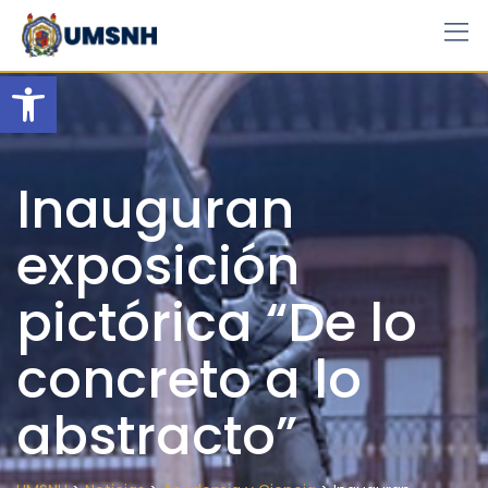
Skip
to
content
Open toolbar
Inauguran
exposición
pictórica “De lo
concreto a lo
abstracto”