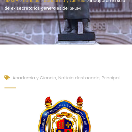
>
>
>
UMSNH
Noticias
Academia y Ciencia
Inauguran la sala
de ex secretarios generales del SPUM
Academia y Ciencia
,
Noticia destacada
,
Principal