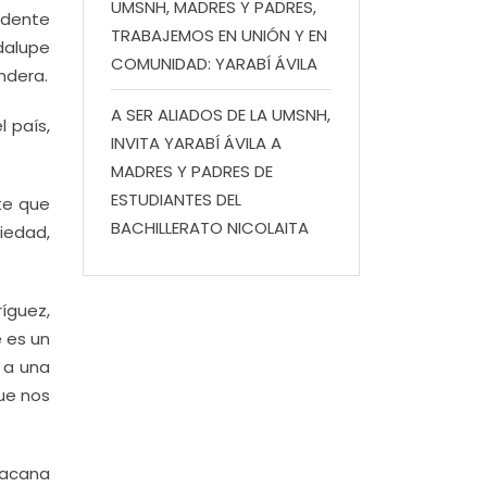
UMSNH, MADRES Y PADRES,
idente
TRABAJEMOS EN UNIÓN Y EN
dalupe
COMUNIDAD: YARABÍ ÁVILA
andera.
A SER ALIADOS DE LA UMSNH,
 país,
INVITA YARABÍ ÁVILA A
MADRES Y PADRES DE
ESTUDIANTES DEL
te que
BACHILLERATO NICOLAITA
iedad,
ríguez,
 es un
 a una
que nos
oacana