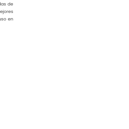
das de
ejores
puso en