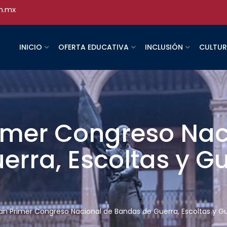
h.mx
INICIO
OFERTA EDUCATIVA
INCLUSIÓN
CULTU
imer Congreso Nac
rra, Escoltas y Gu
an Primer Congreso Nacional de Bandas de Guerra, Escoltas y G