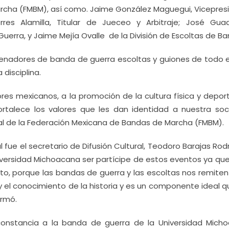
rcha (FMBM), así como. Jaime González Maguegui, Vicepres
es Alamilla, Titular de Jueceo y Arbitraje; José Gua
 Guerra, y Jaime Mejía Ovalle de la División de Escoltas de B
renadores de banda de guerra escoltas y guiones de todo el
disciplina.
es mexicanos, a la promoción de la cultura física y depor
fortalece los valores que les dan identidad a nuestra soc
nal de la Federación Mexicana de Bandas de Marcha (FMBM).
l fue el secretario de Difusión Cultural, Teodoro Barajas Rod
versidad Michoacana ser partícipe de estos eventos ya que
o, porque las bandas de guerra y las escoltas nos remiten
y el conocimiento de la historia y es un componente ideal 
irmó.
constancia a la banda de guerra de la Universidad Mich