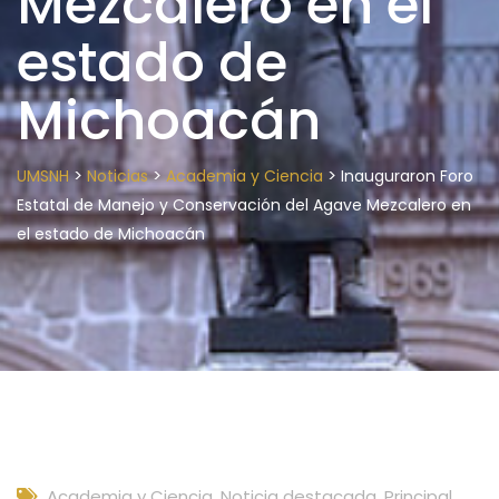
Mezcalero en el
estado de
Michoacán
>
>
>
UMSNH
Noticias
Academia y Ciencia
Inauguraron Foro
Estatal de Manejo y Conservación del Agave Mezcalero en
el estado de Michoacán
Academia y Ciencia
,
Noticia destacada
,
Principal