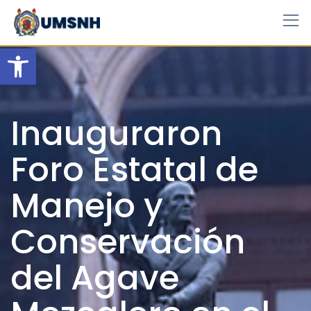
Skip
to
content
Open toolbar
Inauguraron
Foro Estatal de
Manejo y
Conservación
del Agave