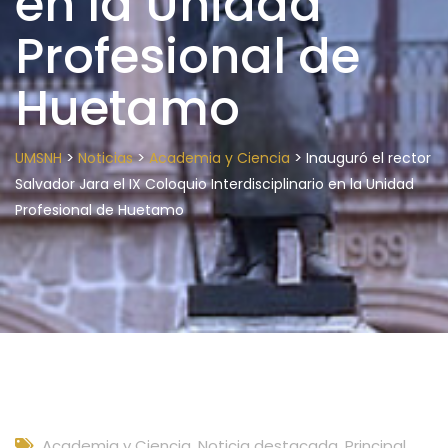
en la Unidad
Profesional de
Huetamo
>
>
>
UMSNH
Noticias
Academia y Ciencia
Inauguró el rector
Salvador Jara el IX Coloquio Interdisciplinario en la Unidad
Profesional de Huetamo
Academia y Ciencia
,
Noticia destacada
,
Principal