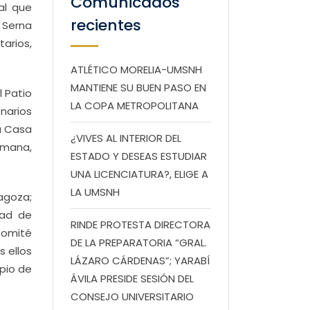
Comunicados
al que
recientes
 Serna
arios,
ATLÉTICO MORELIA-UMSNH
MANTIENE SU BUEN PASO EN
l Patio
LA COPA METROPOLITANA
onarios
la Casa
¿VIVES AL INTERIOR DEL
umana,
ESTADO Y DESEAS ESTUDIAR
UNA LICENCIATURA?, ELIGE A
LA UMSNH
ragoza;
dad de
RINDE PROTESTA DIRECTORA
Comité
DE LA PREPARATORIA “GRAL.
 ellos
LÁZARO CÁRDENAS”; YARABÍ
ipio de
ÁVILA PRESIDE SESIÓN DEL
CONSEJO UNIVERSITARIO