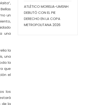
aita”,
ATLÉTICO MORELIA-UMSNH
 Bellas
DEBUTÓ CON EL PIE
omo un
DERECHO EN LA COPA
iento,
METROPOLITANA 2026
uidado
ta una
elia la
s, una
oda la
ra que
ción el
os los
 estará
 de la