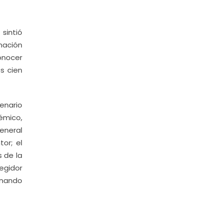
sintió
mación
onocer
s cien
enario
émico,
eneral
tor; el
s de la
egidor
rnando