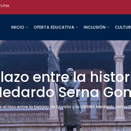
h.mx
INICIO
OFERTA EDUCATIVA
INCLUSIÓN
CULTU
 lazo entre la histo
Medardo Serna Gon
le el lazo entre la historia de Morelia y la UMSNH: Medardo Serna