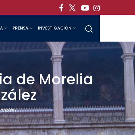
RA
PRENSA
INVESTIGACIÓN
ria de Morelia
zález
 González