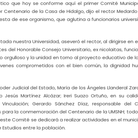
tico que hoy se conforme aquí el primer Comité Municip
er Centenario de la Casa de Hidalgo, dijo el rector Medardo
sta de ese organismo, que aglutina a funcionarios universit
ada nuestra Universidad, aseveró el rector, al dirigirse en e
ntes del Honorable Consejo Universitario, ex nicolaitas, funci
dijo orgulloso y la unidad en torno al proyecto educativo de 
jóvenes comprometidos con el bien común, la dignidad h
oder Judicial del Estado, María de los Ángeles Llanderal Za
so Jesús Martínez Alcázar; Ireri Suazo Ortuño, en su cali
Vinculación; Gerardo Sánchez Díaz, responsable del 
para la conmemoración del Centenario de la UMSNH; todos
a, este Comité se dedicará a realizar actividades en el munic
 Estudios entre la población.