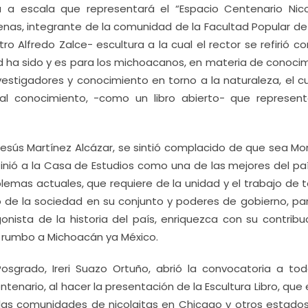
 a escala que representará el “Espacio Centenario Nicol
denas, integrante de la comunidad de la Facultad Popular de
o Alfredo Zalce- escultura a la cual el rector se refirió c
d ha sido y es para los michoacanos, en materia de conocim
vestigadores y conocimiento en torno a la naturaleza, el c
al conocimiento, -como un libro abierto- que represen
Jesús Martínez Alcázar, se sintió complacido de que sea Mor
inió a la Casa de Estudios como una de las mejores del paí
emas actuales, que requiere de la unidad y el trabajo de t
 de la sociedad en su conjunto y poderes de gobierno, pa
gonista de la historia del país, enriquezca con su contribu
 rumbo a Michoacán ya México.
osgrado, Ireri Suazo Ortuño, abrió la convocatoria a tod
ntenario, al hacer la presentación de la Escultura Libro, que
 las comunidades de nicolaitas en Chicago y otros estados