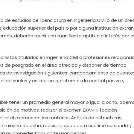
 de estudios de licenciatura en Ingeniería Civil o de un áre
e educación superior del país o por alguna institución extran
demás, deberán reunir una manifiesta aptitud e interés por e
nistas titulados en Ingeniería Civil o profesiones relaciona
ios de posgrado en el área ofrecida y disponer de tiempo
neas de investigación siguientes: comportamiento de puente
l de suelos y estructuras, sistemas de control pasivo y
able tener un promedio general mayor o igual a ocho, adem
ón de motivos, realizar el examen EXANI III (opción
itar el examen de las materias Análisis de estructuras,
n mínima de ocho, requisito que podrá cubrirse cursando y
ursos propedéuticos correspondientes.