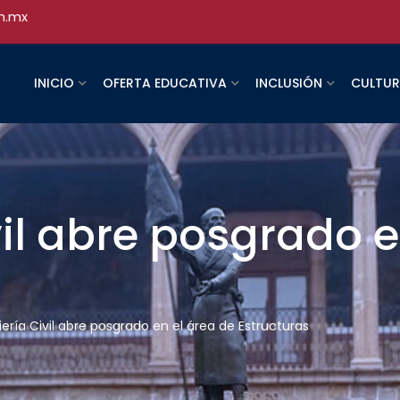
h.mx
INICIO
OFERTA EDUCATIVA
INCLUSIÓN
CULTU
vil abre posgrado e
iería Civil abre posgrado en el área de Estructuras