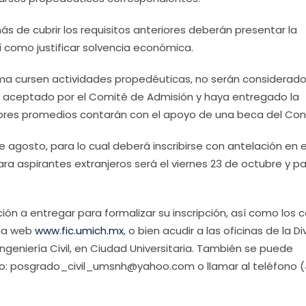
s de cubrir los requisitos anteriores deberán presentar la
í como justificar solvencia económica.
ma cursen actividades propedéuticas, no serán considerad
 aceptado por el Comité de Admisión y haya entregado la
ores promedios contarán con el apoyo de una beca del Con
de agosto, para lo cual deberá inscribirse con antelación en 
ara aspirantes extranjeros será el viernes 23 de octubre y pa
n a entregar para formalizar su inscripción, así como los 
ina web
www.fic.umich.mx
, o bien acudir a las oficinas de la Di
ngeniería Civil, en Ciudad Universitaria. También se puede
ico: posgrado_civil_umsnh@yahoo.com o llamar al teléfono 