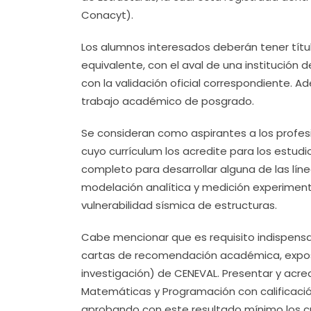
Conacyt).
Los alumnos interesados deberán tener título
equivalente, con el aval de una institución d
con la validación oficial correspondiente. A
trabajo académico de posgrado.
Se consideran como aspirantes a los profesio
cuyo currículum los acredite para los estud
completo para desarrollar alguna de las lí
modelación analítica y medición experimenta
vulnerabilidad sísmica de estructuras.
Cabe mencionar que es requisito indispens
cartas de recomendación académica, exposici
investigación) de CENEVAL. Presentar y acred
Matemáticas y Programación con calificació
aprobando con este resultado mínimo los c