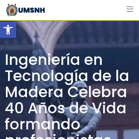
Skip
to
content
Open toolbar
Ingeniería en
Tecnología de la
Madera Celebra
40 Años de Vida
formando