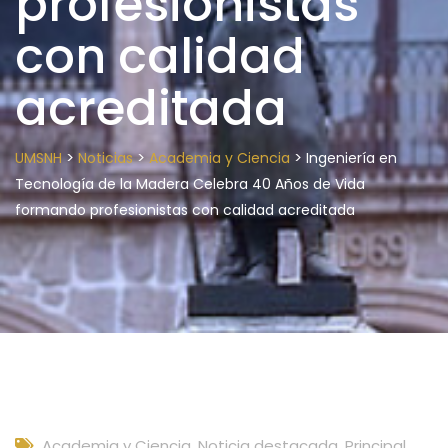
profesionistas
con calidad
acreditada
>
>
>
UMSNH
Noticias
Academia y Ciencia
Ingeniería en
Tecnología de la Madera Celebra 40 Años de Vida
formando profesionistas con calidad acreditada
Academia y Ciencia
,
Noticia destacada
,
Principal