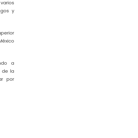
varios
ogos y
perior
México
ndo a
 de la
ar por