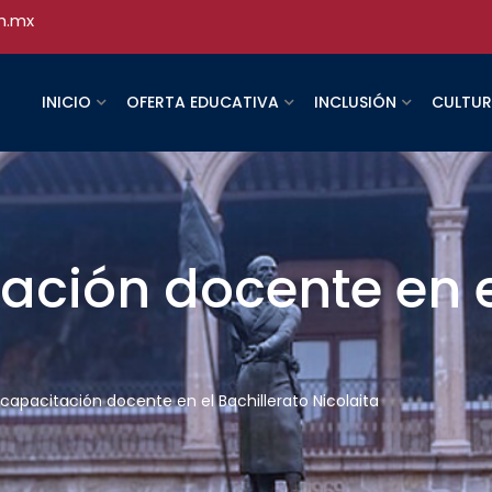
h.mx
INICIO
OFERTA EDUCATIVA
INCLUSIÓN
CULTU
tación docente en e
a capacitación docente en el Bachillerato Nicolaita