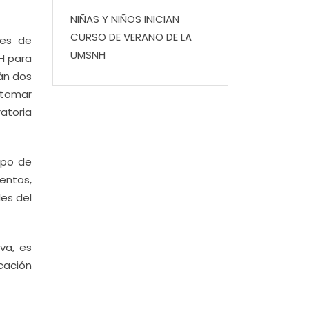
NIÑAS Y NIÑOS INICIAN
CURSO DE VERANO DE LA
nes de
UMSNH
NH para
rán dos
 tomar
atoria
ipo de
entos,
les del
va, es
ucación