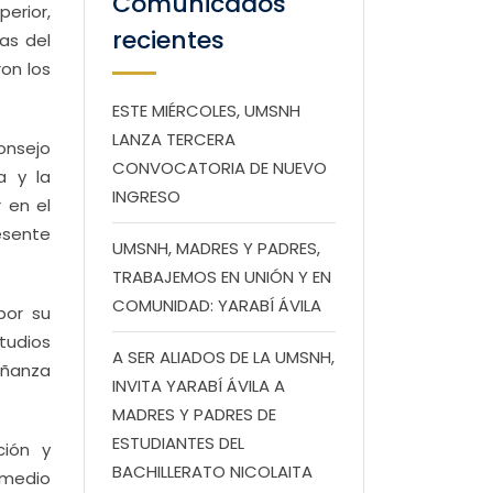
Comunicados
erior,
recientes
as del
ron los
ESTE MIÉRCOLES, UMSNH
LANZA TERCERA
onsejo
CONVOCATORIA DE NUEVO
a y la
INGRESO
 en el
resente
UMSNH, MADRES Y PADRES,
TRABAJEMOS EN UNIÓN Y EN
COMUNIDAD: YARABÍ ÁVILA
por su
tudios
A SER ALIADOS DE LA UMSNH,
eñanza
INVITA YARABÍ ÁVILA A
MADRES Y PADRES DE
ESTUDIANTES DEL
ción y
BACHILLERATO NICOLAITA
 medio