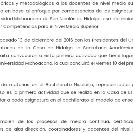
óricos y metodológicos a los docentes de nivel medio sup
ica en base al enfoque por competencias de las asignatur
ersidad Michoacana de San Nicolás de Hidalgo, ese día inicia
por Competencias para el Nivel Medio Superior.
pasado 13 de diciembre del 2016 con los Presidentes del C
torias de la Casa de Hidalgo, la Secretaría Académic
laita convocaron a esta primera actividad que tiene lugar
Universidad Michoacana, la cual concluirá el viernes 10 del p
de materias en el Bachillerato Nicolaita, representadas 
so es la primera actividad que se realiza en la Casa de Es
a dar a cada asignatura en el bachillerato el modelo de ens
también de los procesos de mejora continua, certifica
es de alta dirección, coordinadores y docentes del nivel