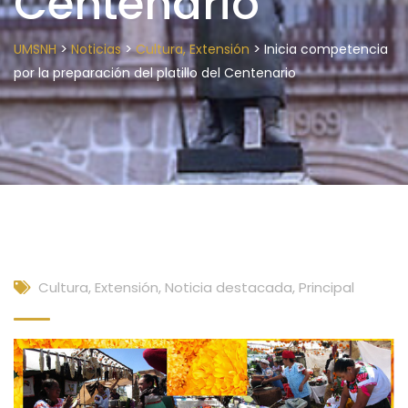
Centenario
>
>
>
UMSNH
Noticias
Cultura, Extensión
Inicia competencia
por la preparación del platillo del Centenario
Cultura, Extensión
,
Noticia destacada
,
Principal