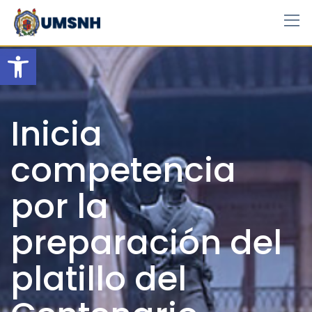
Skip
to
content
Open toolbar
Inicia
competencia
por la
preparación del
platillo del