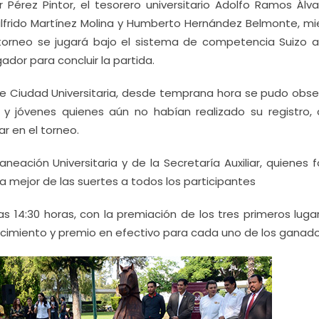
 Pérez Pintor, el tesorero universitario Adolfo Ramos Álvar
l Wilfrido Martínez Molina y Humberto Hernández Belmonte, m
orneo se jugará bajo el sistema de competencia Suizo a
dor para concluir la partida.
e Ciudad Universitaria, desde temprana hora se pudo obser
y jóvenes quienes aún no habían realizado su registro, 
ar en el torneo.
neación Universitaria y de la Secretaría Auxiliar, quienes
a mejor de las suertes a todos los participantes
as 14:30 horas, con la premiación de los tres primeros luga
ocimiento y premio en efectivo para cada uno de los ganado