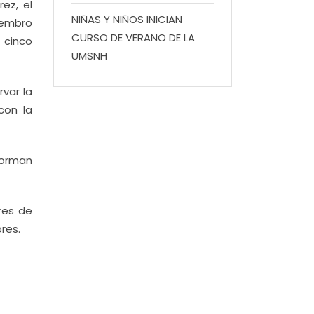
ez, el
NIÑAS Y NIÑOS INICIAN
iembro
CURSO DE VERANO DE LA
 cinco
UMSNH
var la
con la
 forman
res de
res.