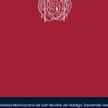
rsidad Michoacana de San Nicolás de Hidalgo. Desarrollo we