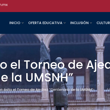
h.mx
INICIO
OFERTA EDUCATIVA
INCLUSIÓN
CULTU
to el Torneo de Aje
de la UMSNH”
on éxito el Torneo de Ajedrez “Centenario de la UMSNH”