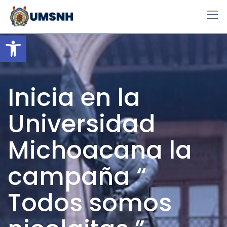
Skip
to
content
Open toolbar
Inicia en la
Universidad
Michoacana la
campaña “
Todos somos