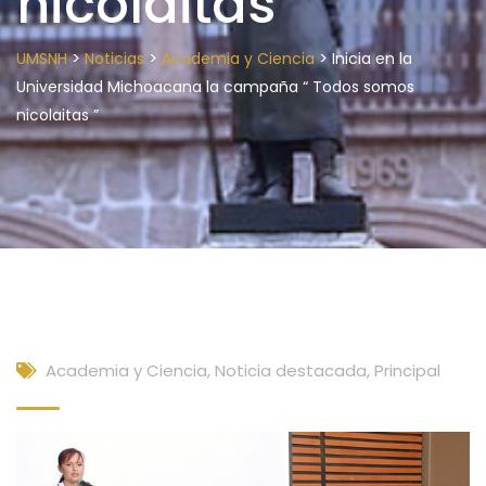
nicolaitas ”
>
>
>
UMSNH
Noticias
Academia y Ciencia
Inicia en la
Universidad Michoacana la campaña “ Todos somos
nicolaitas ”
Academia y Ciencia
,
Noticia destacada
,
Principal