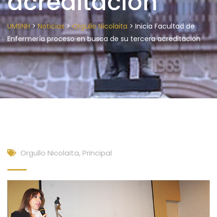
acreditación
>
>
>
UMSNH
Noticias
Orgullo Nicolaita
Inicia Facultad de
Enfermería proceso en busca de su tercera acreditación
Orgullo Nicolaita
,
Principal