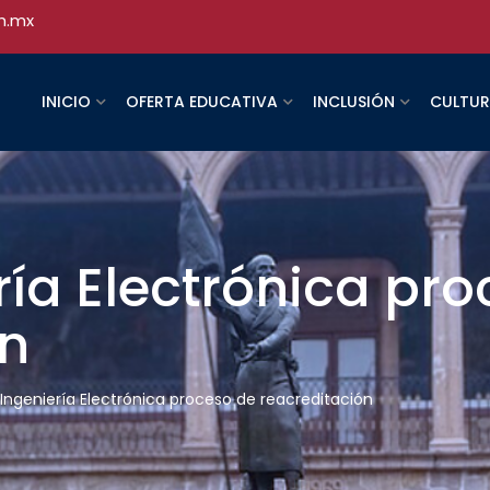
h.mx
INICIO
OFERTA EDUCATIVA
INCLUSIÓN
CULTU
ería Electrónica pr
ón
a Ingeniería Electrónica proceso de reacreditación