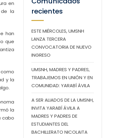
Comunicados
ura en
recientes
 de la
ESTE MIÉRCOLES, UMSNH
se han
LANZA TERCERA
 lo que
CONVOCATORIA DE NUEVO
antiza
INGRESO
UMSNH, MADRES Y PADRES,
s como
TRABAJEMOS EN UNIÓN Y EN
d y la
COMUNIDAD: YARABÍ ÁVILA
algo.
A SER ALIADOS DE LA UMSNH,
utónoma
INVITA YARABÍ ÁVILA A
rmó la
MADRES Y PADRES DE
a cabo
ESTUDIANTES DEL
BACHILLERATO NICOLAITA