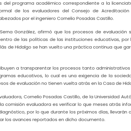
os del programa académico correspondiente a la licenciat
 formal de los evaluadores del Consejo de Acreditación
abezados por el ingeniero Cornelio Posadas Castillo.
 Serna González, afirmó que los procesos de evaluación 
ntro de las políticas de las instituciones educativas, por
lás de Hidalgo se han vuelto una práctica continua que gar
ribuyen a transparentar los procesos tanto administrativo
gramas educativos, lo cual es una exigencia de la socieda
esos de evaluación no tienen vuelta atrás en la Casa de Hid
evaluadora, Cornelio Posadas Castillo, de la Universidad A
la comisión evaluadora es verificar lo que meses atrás info
gnóstico, por lo que durante los próximos días, llevarán 
tar los avances reportados en dicho documento.