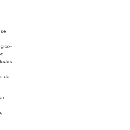
 se
ogico-
on
idades
os de
ón
,