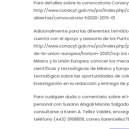
Para detalles sobre la convocatoria Conacy
http://www.conacyt.gob.mx/pci/index.php/
abiertas/convocatoria-h2020-2015-01 .
Adicionalmente para las diferentes temátic
cuenta con el apoyo y asesoría de los Pun
http://www.conacyt.gob.mx/pci/index.php/
de-la-union-europea/horizon-2020/ncp los 
México y la Unión Europea; conocer los mec
científicas y tecnológicas de México y Eur
tecnológica sobre las oportunidades de cola
investigación en la redacción y entrega de 
Para cualquier duda o comentario sobre el 
personal con Susana Abigail Macias Salgado 
consultarse a Karen A. Tellez Valdés, encarg
teléfono (443) 3168809, correo karentelle