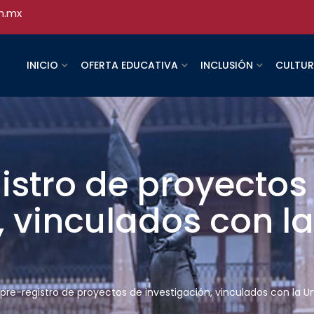
h.mx
INICIO
OFERTA EDUCATIVA
INCLUSIÓN
CULTU
gistro de proyectos
, vinculados con l
a pre-registro de proyectos de investigación, vinculados con la 