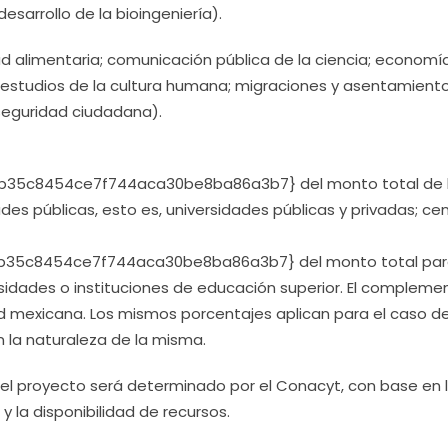
esarrollo de la bioingeniería).
 alimentaria; comunicación pública de la ciencia; economía
 estudios de la cultura humana; migraciones y asentamient
seguridad ciudadana).
35c8454ce7f744aca30be8ba86a3b7} del monto total de 
s públicas, esto es, universidades públicas y privadas; ce
35c8454ce7f744aca30be8ba86a3b7} del monto total para
sidades o instituciones de educación superior. El compleme
d mexicana. Los mismos porcentajes aplican para el caso d
n la naturaleza de la misma.
del proyecto será determinado por el Conacyt, con base en 
la disponibilidad de recursos.