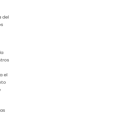
 del
os
la
ntros
 el
nto
e
las