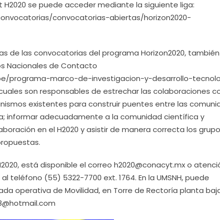
t H2020 se puede acceder mediante la siguiente liga:
convocatorias/convocatorias-abiertas/horizon2020-
as de las convocatorias del programa Horizon2020, también
tos Nacionales de Contacto
pe/programa-marco-de-investigacion-y-desarrollo-tecnol
cuales son responsables de estrechar las colaboraciones c
anismos existentes para construir puentes entre las comun
opa; informar adecuadamente a la comunidad científica y
boración en el H2020 y asistir de manera correcta los grup
propuestas.
H2020, está disponible el correo h2020@conacyt.mx o atenci
al teléfono (55) 5322-7700 ext. 1764. En la UMSNH, puede
ada operativa de Movilidad, en Torre de Rectoría planta baja
z78@hotmail.com