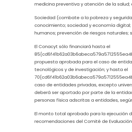
medicina preventiva y atención de la salud; d
Sociedad (combate a la pobreza y seguridad
conocimiento; sociedad y economía digital;
humanos; prevención de riesgos naturales; 
El Conacyt sólo financiará hasta el
85{cd6f41b62a03b6abeca579a5712555ea4b
propuesta aprobada para el caso de entidade
tecnológicos y de investigación; y hasta el
70{cd6f41b62a03b6abeca579a5712555ea4b
caso de entidades privadas, excepto univer
deberá ser aportado por parte de la entida
personas física adscritas a entidades, segú
El monto total aprobado para la ejecución 
recomendaciones del Comité de Evaluación y 