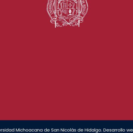
rsidad Michoacana de San Nicolás de Hidalgo. Desarrollo we