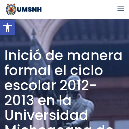
Skip
to
content
Open toolbar
Inició de manera
formal el ciclo
escolar 2012-
2013 en la
Universidad