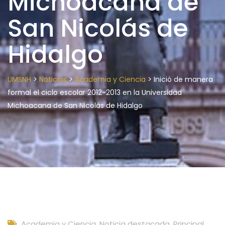
Michoacana de
San Nicolás de
Hidalgo
>
>
>
UMSNH
Noticias
Academia y Ciencia
Inició de manera
formal el ciclo escolar 2012-2013 en la Universidad
Michoacana de San Nicolás de Hidalgo
Academia y Ciencia
,
Noticia destacada
,
Principal