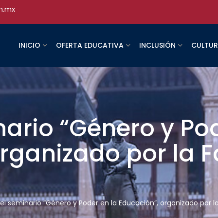
h.mx
INICIO
OFERTA EDUCATIVA
INCLUSIÓN
CULTU
inario “Género y Po
rganizado por la 
ó el seminario “Género y Poder en la Educación”, organizado por 