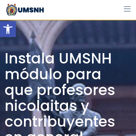
Skip
to
content
Open toolbar
Instala UMSNH
módulo para
que profesores
nicolaitas y
contribuyentes