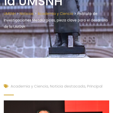
la UMSNH
>
>
>
UMSNH
Noticias
Academia y Ciencia
Instituto de
Investigaciones Metalúrgicas, pieza clave para el desarrollo
de la UMSNH
Academia y Ciencia
,
Noticia destacada
,
Principal