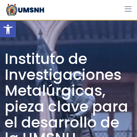
Skip
to
content
Open toolbar
Instituto de
Investigaciones
Metalúrgicas,
pieza clave para
el desarrollo de