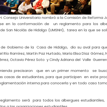
 H. Consejo Universitario nombró a la Comisión de Reforma J
arse en la conformación de un reglamento para los alb
 de San Nicolás de Hidalgo (UMSNH), tarea en la que se soli
de Gobierno de la Casa de Hidalgo, dio su aval para qu
l Río Ramírez, Martín Paz Hurtado, María Elisa Díaz Gómez, 
érrez, Octavio Pérez Soto y Cindy Adriana del Valle Guerrer
omienda precisaron que en un primer momento se busc
las casas de estudiantes, para que participen en este pro
reglamentación interna para conocerla y en todo caso toma
eglamento será para todos los albergues estudiantiles,
s a las organizaciones estudiantiles.