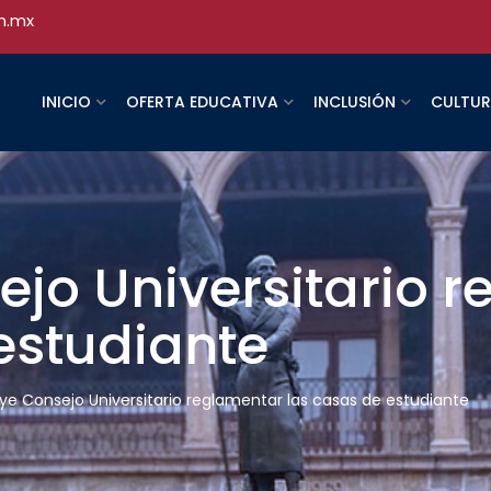
h.mx
INICIO
OFERTA EDUCATIVA
INCLUSIÓN
CULTU
ejo Universitario 
estudiante
uye Consejo Universitario reglamentar las casas de estudiante