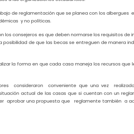
rabajo de reglamentación que se planea con los albergues 
émicas y no políticas.
on los consejeros es que deben normarse los requisitos de 
a posibilidad de que las becas se entreguen de manera indi
alizar la forma en que cada casa maneja los recursos que l
tores consideraron conveniente que una vez realizad
 situación actual de las casas que si cuentan con un regl
oder aprobar una propuesta que reglamente también a aq