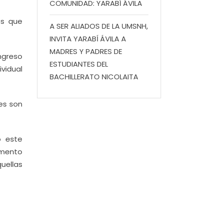
COMUNIDAD: YARABÍ ÁVILA
es que
A SER ALIADOS DE LA UMSNH,
INVITA YARABÍ ÁVILA A
MADRES Y PADRES DE
ingreso
ESTUDIANTES DEL
vidual
BACHILLERATO NICOLAITA
es son
o este
amento
uellas