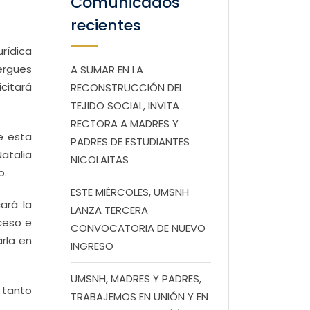
Comunicados
recientes
urídica
ergues
A SUMAR EN LA
citará
RECONSTRUCCIÓN DEL
TEJIDO SOCIAL, INVITA
RECTORA A MADRES Y
e esta
PADRES DE ESTUDIANTES
Natalia
NICOLAITAS
o.
ESTE MIÉRCOLES, UMSNH
ará la
LANZA TERCERA
ceso e
CONVOCATORIA DE NUEVO
rla en
INGRESO
UMSNH, MADRES Y PADRES,
 tanto
TRABAJEMOS EN UNIÓN Y EN