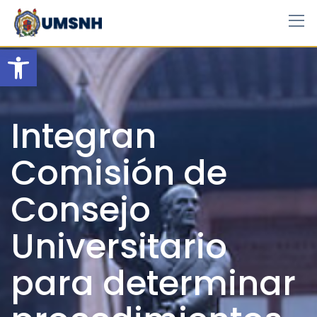
Skip
to
content
Open toolbar
Integran
Comisión de
Consejo
Universitario
para determinar