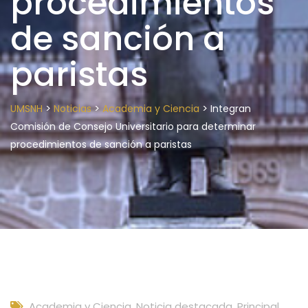
procedimientos
de sanción a
paristas
>
>
>
UMSNH
Noticias
Academia y Ciencia
Integran
Comisión de Consejo Universitario para determinar
procedimientos de sanción a paristas
Academia y Ciencia
,
Noticia destacada
,
Principal