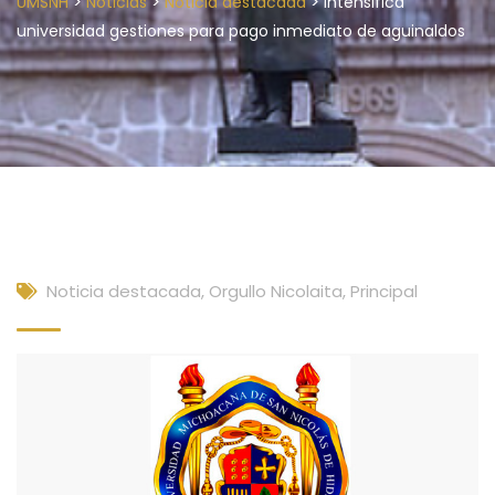
>
>
>
UMSNH
Noticias
Noticia destacada
Intensifica
universidad gestiones para pago inmediato de aguinaldos
Noticia destacada
,
Orgullo Nicolaita
,
Principal