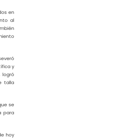
dos en
nto al
ambién
miento
aseveró
ífica y
 logró
 talla
que se
a para
 de hoy