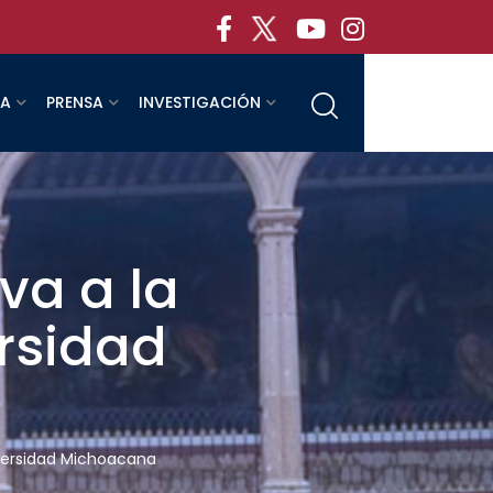
RA
PRENSA
INVESTIGACIÓN
va a la
ersidad
niversidad Michoacana