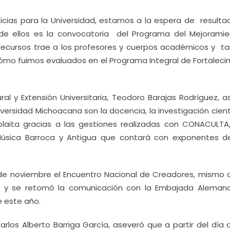
ias para la Universidad, estamos a la espera de resulta
de ellos es la convocatoria del Programa del Mejoramie
recursos trae a los profesores y cuerpos académicos y t
ómo fuimos evaluados en el Programa Integral de Fortaleci
ural y Extensión Universitaria, Teodoro Barajas Rodríguez, 
iversidad Michoacana son la docencia, la investigación cient
colaita gracias a las gestiones realizadas con CONACULTA,
Música Barroca y Antigua que contará con exponentes de
 de noviembre el Encuentro Nacional de Creadores, mismo 
s y se retomó la comunicación con la Embajada Aleman
e este año.
Carlos Alberto Barriga García, aseveró que a partir del día