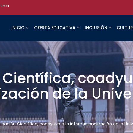
h.mx
INICIO
OFERTA EDUCATIVA
INCLUSIÓN
CULTU
 Científica, coadyu
ización de la Univ
tigación Científica, coadyuva a la internacionalización de la U