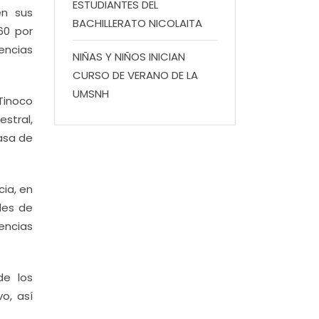
ESTUDIANTES DEL
en sus
BACHILLERATO NICOLAITA
60 por
encias
NIÑAS Y NIÑOS INICIAN
CURSO DE VERANO DE LA
UMSNH
Tinoco
stral,
asa de
ia, en
ales de
encias
de los
o, así