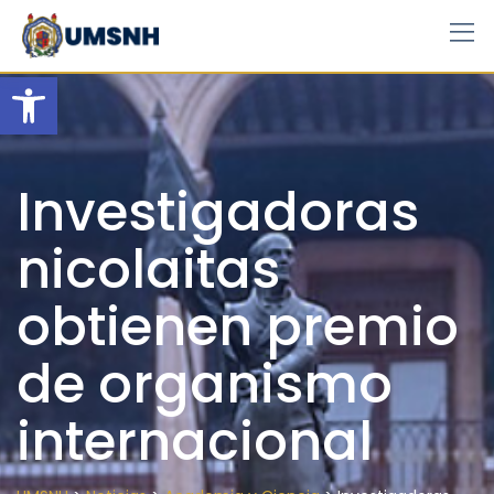
Skip
to
content
Open toolbar
Investigadoras
nicolaitas
obtienen premio
de organismo
internacional