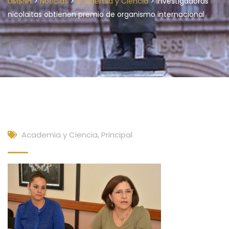
>
>
>
UMSNH
Noticias
Academia y Ciencia
Investigadoras
nicolaitas obtienen premio de organismo internacional
Academia y Ciencia
,
Principal