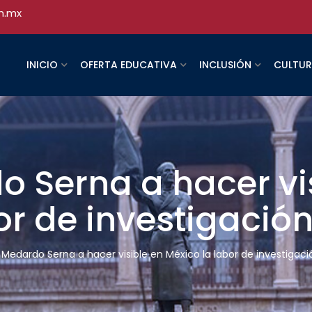
h.mx
INICIO
OFERTA EDUCATIVA
INCLUSIÓN
CULTU
o Serna a hacer vi
or de investigació
a Medardo Serna a hacer visible en México la labor de investigaci