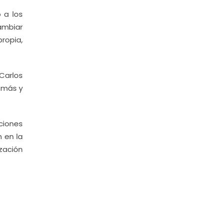
 a los
cambiar
ropia,
Carlos
 más y
ciones
n en la
zación