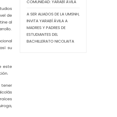
COMUNIDAD: YARABÍ ÁVILA
tudios
A SER ALIADOS DE LA UMSNH,
ivel de
INVITA YARABÍ ÁVILA A
ine al
MADRES Y PADRES DE
rollo.
ESTUDIANTES DEL
acional
BACHILLERATO NICOLAITA
así su
de este
ción.
 tener
Nicolás
raíces
iroga,