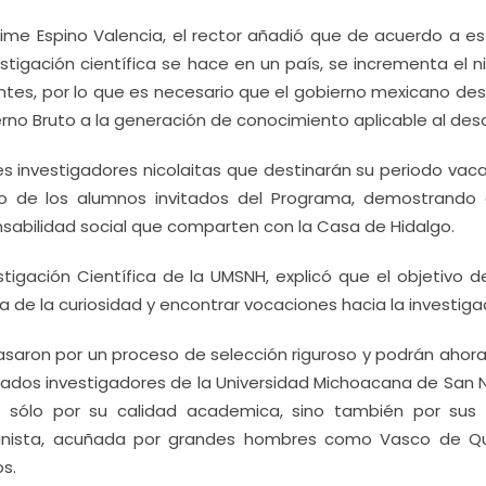
me Espino Valencia, el rector añadió que de acuerdo a es
stigación científica se hace en un país, se incrementa el n
ntes, por lo que es necesario que el gobierno mexicano dest
rno Bruto a la generación de conocimiento aplicable al desar
es investigadores nicolaitas que destinarán su periodo vac
do de los alumnos invitados del Programa, demostrando 
sabilidad social que comparten con la Casa de Hidalgo.
stigación Científica de la UMSNH, explicó que el objetivo 
 de la curiosidad y encontrar vocaciones hacia la investiga
asaron por un proceso de selección riguroso y podrán ahora
igiados investigadores de la Universidad Michoacana de San 
o sólo por su calidad academica, sino también por sus 
manista, acuñada por grandes hombres como Vasco de Qu
s.