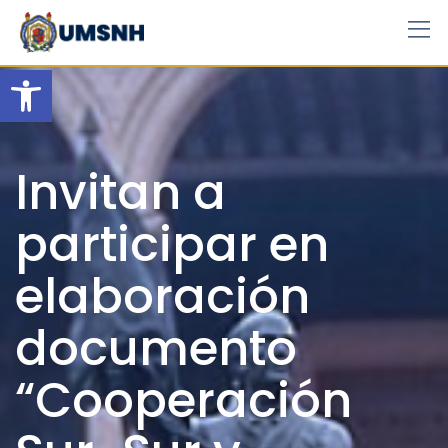
Skip
to
content
Open toolbar
Invitan a
participar en
elaboración
documento
“Cooperación