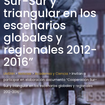
Sur-Sur y
triangular en los
escenarios
globales y
regionales 2012-
2016”
>
>
>
UMSNH
Noticias
Academia y Ciencia
Invitan a
participar en elaboración documento “Cooperación Sur-
Sur y triangular en los escenarios globales y regionales
2012-2016”