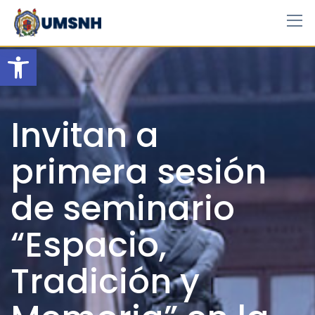
Skip
to
content
Open toolbar
Invitan a
primera sesión
de seminario
“Espacio,
Tradición y