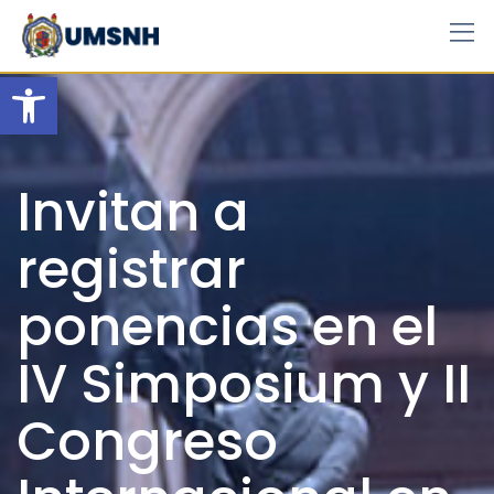
Skip
to
content
Open toolbar
Invitan a
registrar
ponencias en el
IV Simposium y II
Congreso