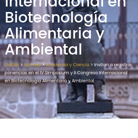
Internacional en
Biotecnología
Alimentaria y
Ambiental
>
>
>
UMSNH
Noticias
Academia y Ciencia
Invitan a registrar
ponencias en el IV Simposium y II Congreso Internacional
en Biotecnología Alimentaria y Ambiental