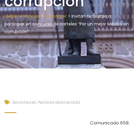
corrupción”
>
>
>
UMSNH
Noticias
Acontecer
Invitan nicolaitas a
participar en concurso de carteles “Por un mejor México sin
corrupción”
Acontecer
,
Noticia destacada
Comunicado 658.