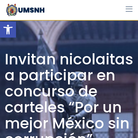
Skip
to
content
Open toolbar
Invitan nicolaitas
a participar en
concurso de
carteles “Por un
mejor México sin