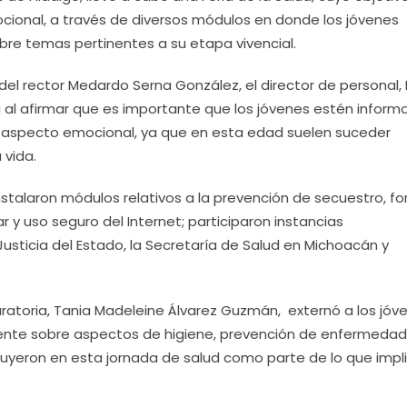
ocional, a través de diversos módulos en donde los jóvenes
re temas pertinentes a su etapa vivencial.
el rector Medardo Serna González, el director de personal,
a al afirmar que es importante que los jóvenes estén infor
l aspecto emocional, ya que en esta edad suelen suceder
 vida.
 instalaron módulos relativos a la prevención de secuestro, f
r y uso seguro del Internet; participaron instancias
sticia del Estado, la Secretaría de Salud en Michoacán y
paratoria, Tania Madeleine Álvarez Guzmán, externó a los jóv
te sobre aspectos de higiene, prevención de enfermeda
luyeron en esta jornada de salud como parte de lo que impli