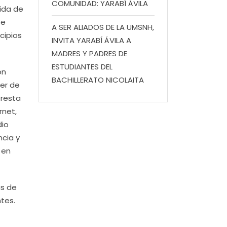
COMUNIDAD: YARABÍ ÁVILA
vida de
se
A SER ALIADOS DE LA UMSNH,
cipios
INVITA YARABÍ ÁVILA A
MADRES Y PADRES DE
ESTUDIANTES DEL
on
BACHILLERATO NICOLAITA
cer de
presta
rnet,
dio
ncia y
 en
ás de
tes.