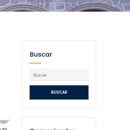
Buscar
Buscar:
iaga”
o es