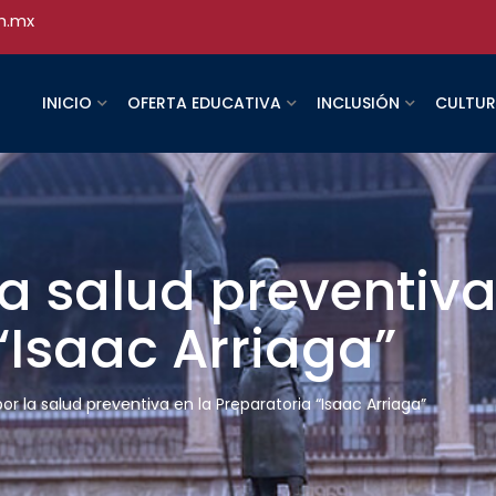
h.mx
INICIO
OFERTA EDUCATIVA
INCLUSIÓN
CULTU
a salud preventiva
“Isaac Arriaga”
or la salud preventiva en la Preparatoria “Isaac Arriaga”