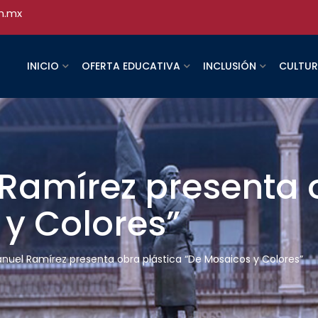
h.mx
INICIO
OFERTA EDUCATIVA
INCLUSIÓN
CULTU
Ramírez presenta o
y Colores”
nuel Ramírez presenta obra plástica “De Mosaicos y Colores”