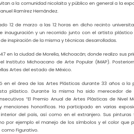
invitan a la comunidad nicolaita y público en general a la exp
Manuel Ramírez Hernández.
o 12 de marzo a las 12 horas en dicho recinto universitar
inauguración y un recorrido junto con el artista plástico 
 de inspiración de la misma y técnicas desarrolladas.
7 en la ciudad de Morelia, Michoacán; donde realizo sus pr
el Instituto Michoacano de Arte Popular (IMAP). Posterio
ellas Artes del estado de México.
en el área de las Artes Plásticas durante 33 años a la 
tista plástico. Durante la misma ha sido merecedor de 
secutivos “El Premio Anual de Artes Plásticas de Nivel M
y menciones honorificas. Ha participado en varias exposi
 interior del país, así como en el extranjero. Sus pinturas
omo por ejemplo el manejo de los símbolos y el color que 
o como Figurativo.