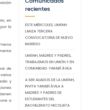
Comunicados
osición
recientes
io, en
ESTE MIÉRCOLES, UMSNH
por la
LANZA TERCERA
CONVOCATORIA DE NUEVO
INGRESO
imeros
rmente
UMSNH, MADRES Y PADRES,
TRABAJEMOS EN UNIÓN Y EN
COMUNIDAD: YARABÍ ÁVILA
par de
varios
A SER ALIADOS DE LA UMSNH,
edio y
INVITA YARABÍ ÁVILA A
ciones
MADRES Y PADRES DE
 tienen
ESTUDIANTES DEL
pone a
BACHILLERATO NICOLAITA