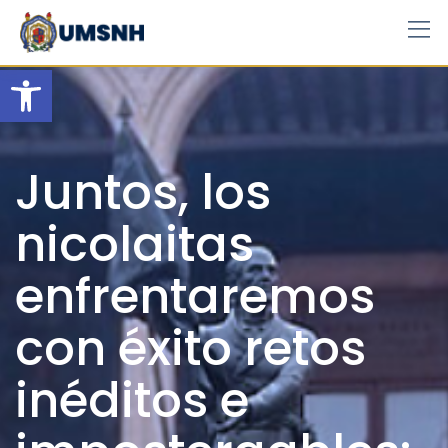
Skip
to
content
Open toolbar
Juntos, los
nicolaitas
enfrentaremos
con éxito retos
inéditos e