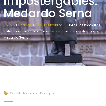
impostergables:
Medardo Serna
>
>
>
UMSNH
Noticias
Orgullo Nicolaita
Juntos, los nicolaitas
enfrentaremos con éxito retos inéditos e impostergables:
Medardo Serna
Orgullo Nicolaita
,
Principal