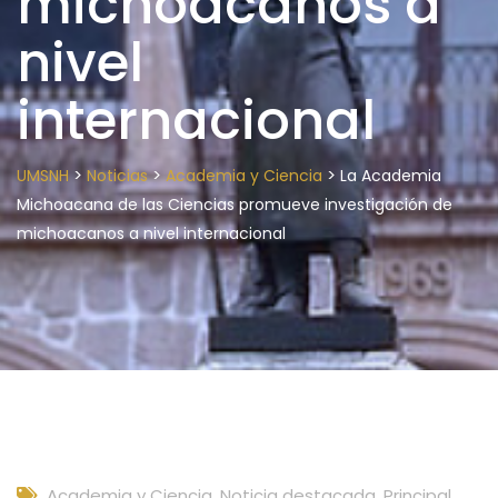
michoacanos a
nivel
internacional
>
>
>
UMSNH
Noticias
Academia y Ciencia
La Academia
Michoacana de las Ciencias promueve investigación de
michoacanos a nivel internacional
Academia y Ciencia
,
Noticia destacada
,
Principal