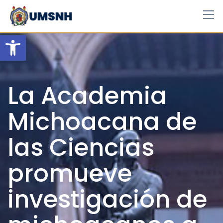
Skip
to
content
Open toolbar
La Academia
Michoacana de
las Ciencias
promueve
investigación de