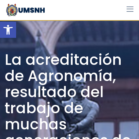
Skip
to
content
Open toolbar
La acreditación
de Agronomía,
resultado del
trabajo de
muchas