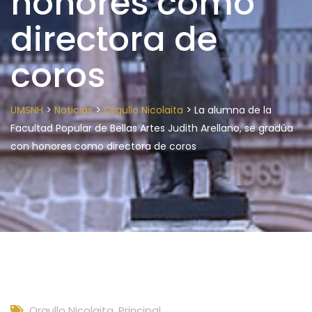
honores como
directora de
coros
>
>
>
UMSNH
Noticias
Orgullo Nicolaita
La alumna de la
Facultad Popular de Bellas Artes Judith Arellano, se gradúa
con honores como directora de coros
Orgullo Nicolaita
,
Principal