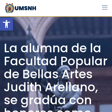
Skip
to
content
Open toolbar
La alumna de la
Facultad Popular
de Bellas Artes
Judith Arellano,
se gradúa con