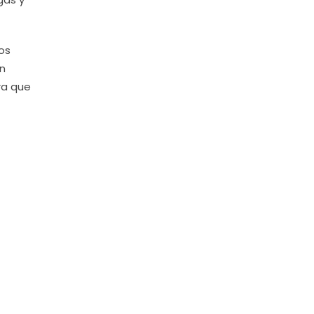
os
an
ra que