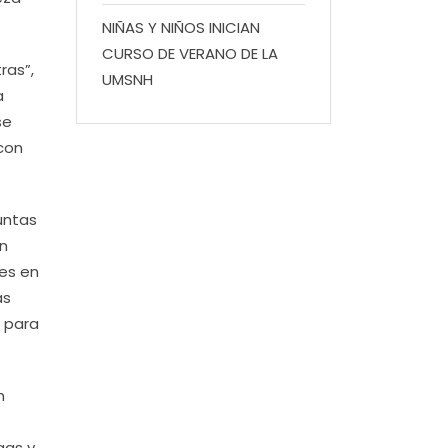
NIÑAS Y NIÑOS INICIAN
CURSO DE VERANO DE LA
ras”,
UMSNH
a
se
con
juntas
un
es en
as
s para
n
gas y