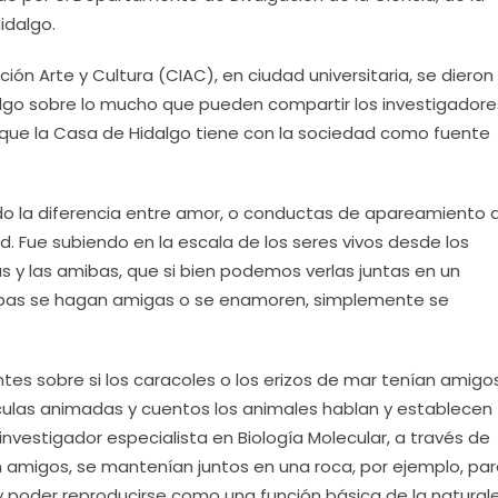
idalgo.
ión Arte y Cultura (CIAC), en ciudad universitaria, se dieron 
 algo sobre lo mucho que pueden compartir los investigadore
que la Casa de Hidalgo tiene con la sociedad como fuente
ndo la diferencia entre amor, o conductas de apareamiento
ad. Fue subiendo en la escala de los seres vivos desde los
 y las amibas, que si bien podemos verlas juntas en un
mibas se hagan amigas o se enamoren, simplemente se
es sobre si los caracoles o los erizos de mar tenían amigos
las animadas y cuentos los animales hablan y establecen
nvestigador especialista en Biología Molecular, a través de
 amigos, se mantenían juntos en una roca, por ejemplo, pa
y poder reproducirse como una función básica de la natural