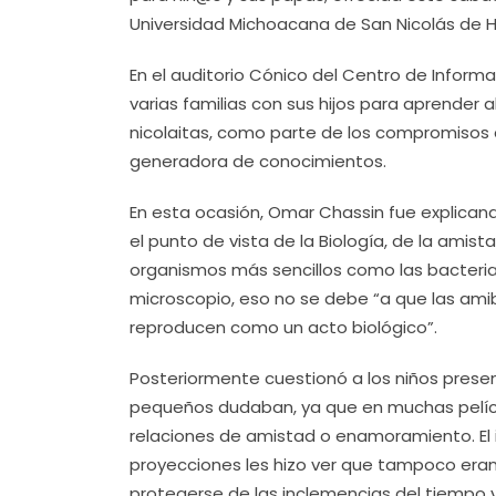
Universidad Michoacana de San Nicolás de H
En el auditorio Cónico del Centro de Informac
varias familias con sus hijos para aprender
nicolaitas, como parte de los compromisos 
generadora de conocimientos.
En esta ocasión, Omar Chassin fue explica
el punto de vista de la Biología, de la amist
organismos más sencillos como las bacterias
microscopio, eso no se debe “a que las a
reproducen como un acto biológico”.
Posteriormente cuestionó a los niños present
pequeños dudaban, ya que en muchas pelícu
relaciones de amistad o enamoramiento. El i
proyecciones les hizo ver que tampoco eran
protegerse de las inclemencias del tiempo 