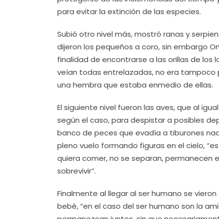
para evitar la extinción de las especies.
Subió otro nivel más, mostró ranas y serpien
dijeron los pequeños a coro, sin embargo Om
finalidad de encontrarse a las orillas de los
veían todas entrelazadas, no era tampoco p
una hembra que estaba enmedio de ellas.
El siguiente nivel fueron las aves, que al ig
según el caso, para despistar a posibles de
banco de peces que evadía a tiburones nada
pleno vuelo formando figuras en el cielo, “
quiera comer, no se separan, permanecen en 
sobrevivir”.
Finalmente al llegar al ser humano se viero
bebé, “en el caso del ser humano son la am
permanezcan juntos, sin que necesariament