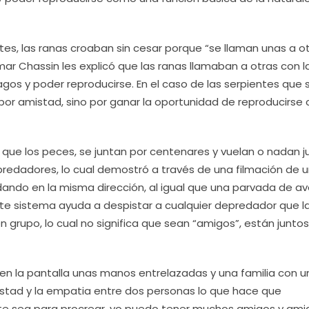
tes, las ranas croaban sin cesar porque “se llaman unas a ot
ar Chassin les explicó que las ranas llamaban a otras con l
 lagos y poder reproducirse. En el caso de las serpientes que 
or amistad, sino por ganar la oportunidad de reproducirse 
ual que los peces, se juntan por centenares y vuelan o nadan 
predadores, lo cual demostró a través de una filmación de 
ndo en la misma dirección, al igual que una parvada de av
este sistema ayuda a despistar a cualquier depredador que l
grupo, lo cual no significa que sean “amigos”, están junto
n en la pantalla unas manos entrelazadas y una familia con u
istad y la empatia entre dos personas lo que hace que
e sea para procrear, yo puedo tener muchos amigos y ami