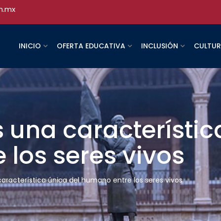
h.mx
INICIO
OFERTA EDUCATIVA
INCLUSIÓN
CULTU
 una característic
los seres vivos
aracterística única del humano entre los seres vivos