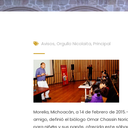
Avisos
,
Orgullo Nicolaita
,
Principal
Morelia, Michoacán, a 14 de febrero de 20
amigo, definió el biólogo Omar Chassin Noria
para niñ@s y sus papás, ofrecida este sábad