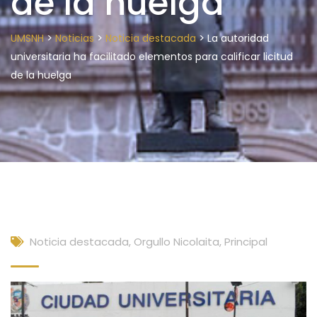
de la huelga
>
>
>
UMSNH
Noticias
Noticia destacada
La autoridad
universitaria ha facilitado elementos para calificar licitud
de la huelga
Noticia destacada
,
Orgullo Nicolaita
,
Principal