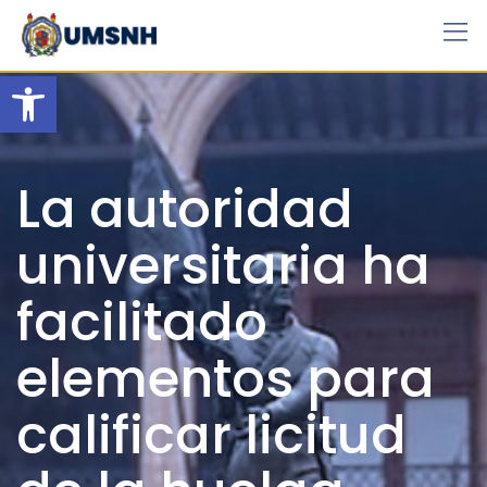
Skip
to
content
Open toolbar
La autoridad
universitaria ha
facilitado
elementos para
calificar licitud