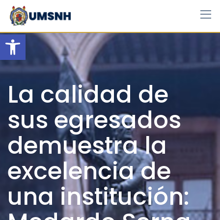
Skip
to
content
Open toolbar
La calidad de
sus egresados
demuestra la
excelencia de
una institución: