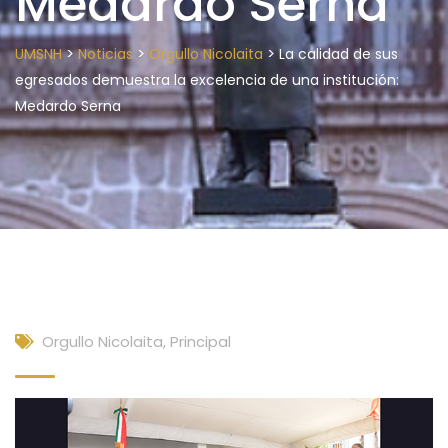
Medardo Serna
>
>
>
UMSNH
Noticias
Orgullo Nicolaita
La calidad de sus
egresados demuestra la excelencia de una institución:
Medardo Serna
Orgullo Nicolaita
,
Principal