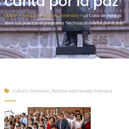
canta por la paz”
>
>
>
UMSNH
Noticias
Cultura, Extensión
La Casa de Hidalgo
abre sus puertas al programa “Michoacán canta por la paz”
Cultura, Extensión
,
Noticia destacada
,
Principal