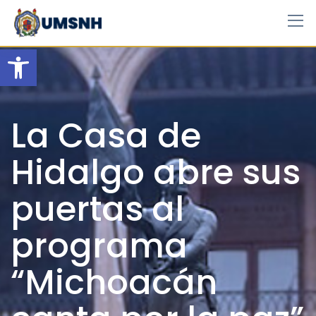
Skip
to
content
Open toolbar
La Casa de
Hidalgo abre sus
puertas al
programa
“Michoacán