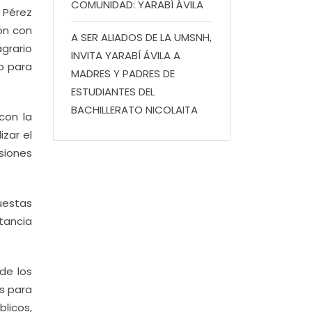
COMUNIDAD: YARABÍ ÁVILA
 Pérez
ón con
A SER ALIADOS DE LA UMSNH,
grario
INVITA YARABÍ ÁVILA A
o para
MADRES Y PADRES DE
ESTUDIANTES DEL
BACHILLERATO NICOLAITA
con la
izar el
siones
uestas
tancia
de los
s para
blicos,