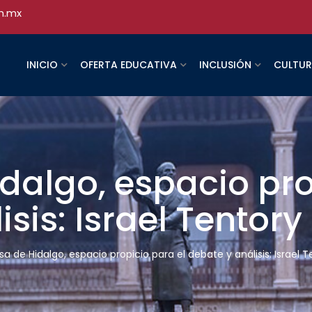
h.mx
INICIO
OFERTA EDUCATIVA
INCLUSIÓN
CULTU
dalgo, espacio pro
sis: Israel Tentory
sa de Hidalgo, espacio propicio para el debate y análisis: Israel 