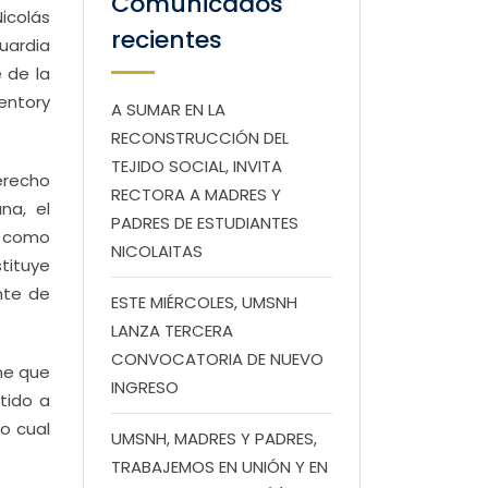
Comunicados
Nicolás
recientes
uardia
 de la
Tentory
A SUMAR EN LA
RECONSTRUCCIÓN DEL
TEJIDO SOCIAL, INVITA
erecho
RECTORA A MADRES Y
na, el
PADRES DE ESTUDIANTES
o como
NICOLAITAS
tituye
nte de
ESTE MIÉRCOLES, UMSNH
LANZA TERCERA
CONVOCATORIA DE NUEVO
ne que
INGRESO
tido a
lo cual
UMSNH, MADRES Y PADRES,
TRABAJEMOS EN UNIÓN Y EN