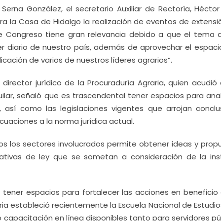
erna González, el secretario Auxiliar de Rectoría, Héctor
ara la Casa de Hidalgo la realización de eventos de extensi
te Congreso tiene gran relevancia debido a que el tema a
r diario de nuestro país, además de aprovechar el espaci
icación de varios de nuestros líderes agrarios”.
director jurídico de la Procuraduría Agraria, quien acudió 
uilar, señaló que es trascendental tener espacios para anal
así como las legislaciones vigentes que arrojan conclu
uaciones a la norma jurídica actual.
os los sectores involucrados permite obtener ideas y prop
iativas de ley que se sometan a consideración de la ins
tener espacios para fortalecer las acciones en beneficio 
ria estableció recientemente la Escuela Nacional de Estudio
de capacitación en línea disponibles tanto para servidores pú