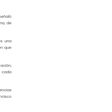
señaló
na, de
os una
ión que
ación,
r cada
encias
ncisco