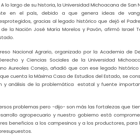
-
A lo largo de su historia, la Universidad Michoacana de San 
nte en el país, debido a que genera ideas de vang
sprotegidos, gracias al legado histórico que dejó el Padre
vo de la Nación José María Morelos y Pavón, afirmó Israel 
Estado.
greso Nacional Agrario, organizado por la Academia de D
erecho y Ciencias Sociales de la Universidad Michoaca
vano Aureoles Conejo, añadió que con ese legado históric
que cuenta la Máxima Casa de Estudios del Estado, se cons
n y análisis de la problemática estatal y fuente importa
rsos problemas pero -dijo- son más las fortalezas que tie
sarrollo agropecuario y nuestro gobierno está comprome
res beneficios a los campesinos y a los productores, para 
 presupuestos.