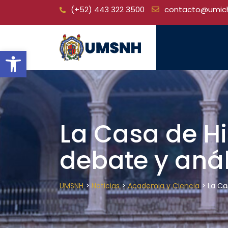
Skip
(+52) 443 322 3500
contacto@umic
to
content
Open toolbar
La Casa de Hi
debate y análi
>
>
>
UMSNH
Noticias
Academia y Ciencia
La Ca