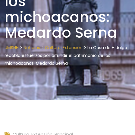
los
michoacanos:
Medardo Serna
>
>
>
UMSNH
Noticias
Cultura, Extensión
La Casa de Hidalgo
redobla esfuerzos por difundir el patrimonio de los
michoacanos: Medardo Serna
Cultura, Extensión
,
Principal