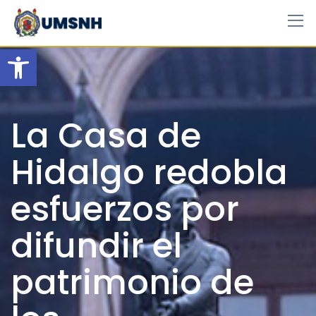
Skip
to
content
Open toolbar
La Casa de
Hidalgo redobla
esfuerzos por
difundir el
patrimonio de